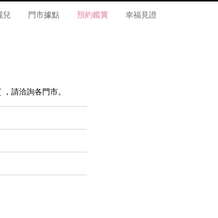
麗兒
門市據點
預約鑑賞
幸福見證
 材質 ，請洽詢各門市。