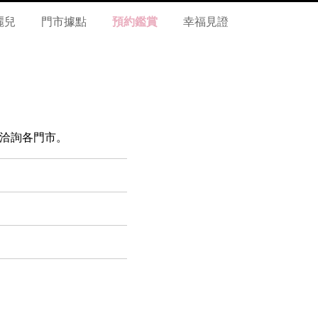
麗兒
門市據點
預約鑑賞
幸福見證
，請洽詢各門市。